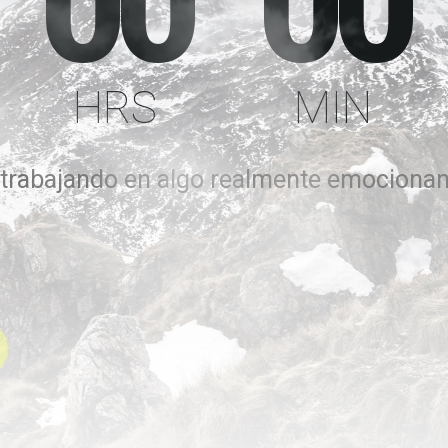
00
00
HRS
MIN
rabajando en algo realmente emocionant