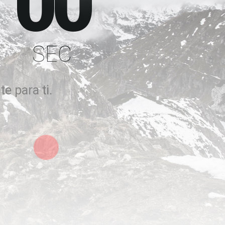
00
SEC
e para ti.